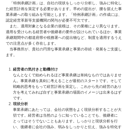
「特例承継計画」は、自社の現状をしっかり分析し、強みに特化し
た経営計画を策定する必要があります。早めの提出が、腰を据えた事
業承継への取り組みを可能とします。「特例承継計画」の作成には、
認定経営革新等支援機関の関与が必要不可欠です。
また、適用対象となる企業の規模は、その業種により異なります。
適用を受けられる経営者や後継者の要件が設けられているほか、事業
承継期間中の都道府県や税務署への提出物など、制度を適用するうえ
での注意点が多く存在します。
当事務所が、貴社の円滑な事業承継と事業の存続・発展をご支援し
ます。
経営者の気付きと動機付け
なんとなくで始められるほど事業承継は単純なものではありませ
ん。事業承継を真剣に考えることが最初のスタートです。そして
戦略的思考をもって経営計画を策定し、これから先の経営のあり
方を考えてみれば自ずと事業承継の場面のイメージは出来るはず
です。
現状分析
事業承継にあたっては、会社の状態をよく現状分析することが大
切です。経営者は当然のように知っていることでも、後継者に
とってはそうでないこともあります。しっかりと現状分析を行
い、後継者に会社の強み、弱みをしっかりと伝え、強みを特化す