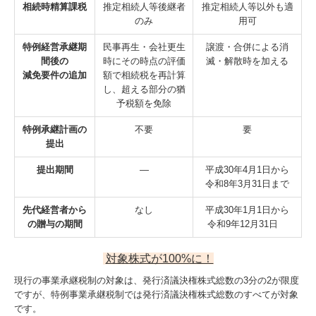
相続時精算課税
推定相続人等後継者
推定相続人等以外も適
のみ
用可
特例経営承継期
民事再生・会社更生
譲渡・合併による消
間後の
時にその時点の評価
滅・解散時を加える
減免要件の追加
額で相続税を再計算
し、超える部分の猶
予税額を免除
特例承継計画の
不要
要
提出
提出期間
―
平成30年4月1日から
令和8年3月31日まで
先代経営者から
なし
平成30年1月1日から
の
贈与の期間
令和9年12月31日
対象株式が100%に！
現行の事業承継税制の対象は、発行済議決権株式総数の3分の2が限度
ですが、特例事業承継税制では発行済議決権株式総数のすべてが対象
です。