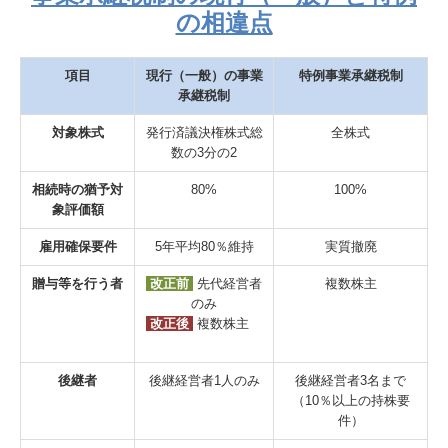
の相違点
項目
現行（一般）の事業
特例事業承継税制
承継税制
対象株式
発行済議決権株式総
全株式
数の3分の2
相続時の猶予対
80%
100%
象評価額
雇用確保要件
5年平均80％維持
実質撤廃
贈与等を行う者
改正前
先代経営者
複数株主
のみ
改正後
複数株主
．
後継者
後継経営者1人のみ
後継経営者3名まで
（10％以上の持株要
件）