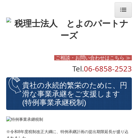
トップページ
事務所紹介
とよのパートナーズストーリー
ご相談・お問い合わせはこちら ≫
スタッフ紹介
Tel.
06-6858-2523
経営革新等支援機関とは
貴社の永続的繁栄のために、円
よくある質問
滑な事業承継をご支援します
当事務所のサービス
(特例事業承継税制)
経営者の方へ
相続申告・相続対策
※令和8年度税制改正大綱に、特例承継計画の提出期限延長が盛り込
採用情報
まれました。