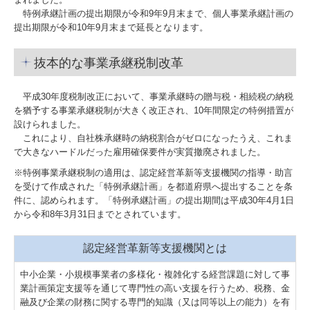
特例承継計画の提出期限が令和9年9月末まで、個人事業承継計画の
職員インタビュー
提出期限が令和10年9月末まで延長となります。
経営者お役立ち情報
抜本的な事業承継税制改革
社長メニューASP版
平成30年度税制改正において、事業承継時の贈与税・相続税の納税
TKCシステムQ&A
を猶予する事業承継税制が大きく改正され、10年間限定の特例措置が
設けられました。
社会福祉法人の皆様へ
これにより、自社株承継時の納税割合がゼロになったうえ、これま
で大きなハードルだった雇用確保要件が実質撤廃されました。
社会福祉法人会計Q&A
※特例事業承継税制の適用は、認定経営革新等支援機関の指導・助言
を受けて作成された「特例承継計画」を都道府県へ提出することを条
TKCシステムの使い方
件に、認められます。「特例承継計画」の提出期間は平成30年4月1日
から令和8年3月31日までとされています。
認定経営革新等支援機関とは
中小企業・小規模事業者の多様化・複雑化する経営課題に対して事
業計画策定支援等を通じて専門性の高い支援を行うため、税務、金
融及び企業の財務に関する専門的知識（又は同等以上の能力）を有