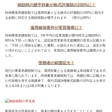
相続時の猶予対象が株式評価額の100%に！
特例事業承継税制では適用対象となる株式の評価額の100%に相当す
る金額に対応する相続税額が猶予されます。（現行は80%）
雇用確保要件が実質撤廃に！
特例事業承継税制では、5年平均の従業員数が贈与時又は相続時の
80%を下回った場合でも、認定経営革新等支援機関の意見が記載され
た「下回った理由を記載した書類」が提出された場合には、認定が取
り消されないこととされており、実質的に雇用確保要件は撤廃されま
した。
受贈者の範囲拡大！
現行の事業承継税制では、適用対象となる後継者は筆頭株式である代
表者に限られています。特例事業承継税制では、承継計画に記載され
た代表権を有する後継者で、発行済議決権株式総数の10%以上を有す
る上位2名または3名が対象となります。
家族状況や所有財産と、将来の贈与案を入力することにより、相続